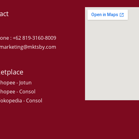
act
one : +62 819-3160-8009
: marketing@mktsby.com
etplace
Shopee - Jotun
Shopee - Consol
Tokopedia - Consol