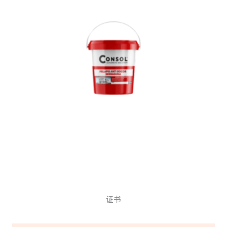
CONSOL ROOF GUARD
证书