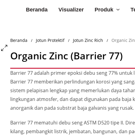
Produk
Beranda
Visualizer
T
Beranda
Jotun Protektif
Jotun Zinc Rich
Organic Zin
/
/
/
Organic Zinc (Barrier 77)
Barrier 77 adalah primer epoksi debu seng 77% untuk l
Barrier 77 memberikan perlindungan korosi yang sanga
sistem pelapisan lengkap yang memerlukan daya tahan l
lingkungan atmosfer, dan dapat digunakan pada baja ka
anorganik dan pada substrat baja galvanis yang rusak.
Barrier 77 mematuhi debu seng ASTM D520 tipe II. Dir
kilang, pembangkit listrik, jembatan, bangunan, dan pa