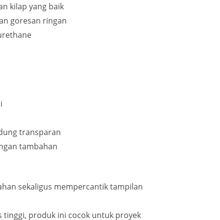
n kilap yang baik
dan goresan ringan
yurethane
i
ndung transparan
dungan tambahan
han sekaligus mempercantik tampilan
tinggi, produk ini cocok untuk proyek